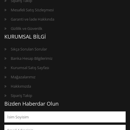
Sipariş Takip
Mesafeli Satış Sözleşmesi
Garanti ve İade Hakkında
Gizlilik ve Güvenlik
KURUMSAL BİLGİ
Sıkça Sorulan Sorular
Banka Hesap Bilgilerimiz
Kurumsal Satış Sayfası
Mağazalarımız
Hakkımızda
Sipariş Takip
Bizden Haberdar Olun