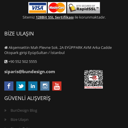
Sitemiz
128Bit SSL Sertifikası
ile korunmaktadır.
BİZE ULAŞIN
Akşemsettin Mah Plevne Sok. 2A EYÜPPARK AVM Arka Cadde
Otopark girişi EyüpSultan / İstanbul
+90 552 502 5555
siparis@bundesign.com
GÜVENLİ ALIŞVERİŞ
BunDesign Blog
Bize Ulaşın