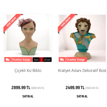
Son
1
Ürün
Çiçekli Kız Biblo
Kraliyet Aslanı Dekoratif Büst
2899.99 TL
2499.99 TL
3189.99 TL
2749.99 TL