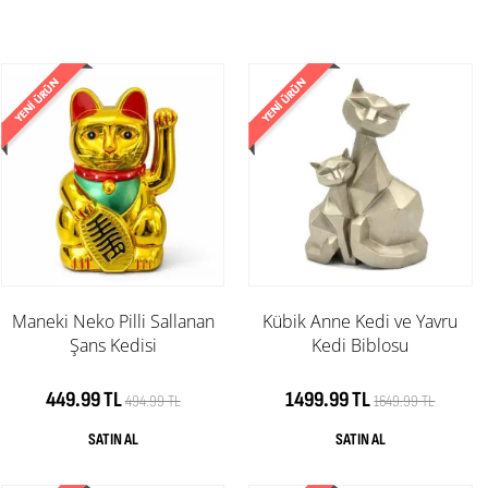
Maneki Neko Pilli Sallanan
Kübik Anne Kedi ve Yavru
Şans Kedisi
Kedi Biblosu
449.99 TL
1499.99 TL
494.99 TL
1649.99 TL