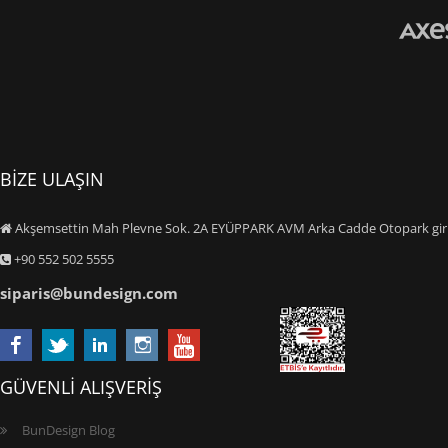
BİZE ULAŞIN
Akşemsettin Mah Plevne Sok. 2A EYÜPPARK AVM Arka Cadde Otopark giriş
+90 552 502 5555
siparis@bundesign.com
GÜVENLİ ALIŞVERİŞ
BunDesign Blog