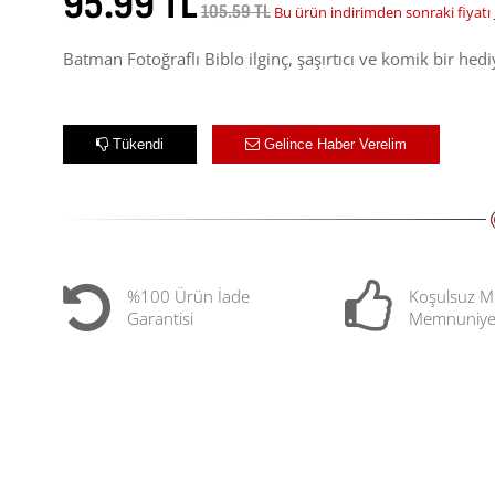
95.99 TL
105.59 TL
Bu ürün indirimden sonraki fiyatı
Batman Fotoğraflı Biblo ilginç, şaşırtıcı ve komik bir hed
Tükendi
Gelince Haber Verelim
%100 Ürün İade
Koşulsuz M
Garantisi
Memnuniye