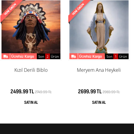
Son
2
Ürün
Son
1
Ürün
Kızıl Derili Biblo
Meryem Ana Heykeli
2499.99 TL
2699.99 TL
2749.99 TL
2969.99 TL