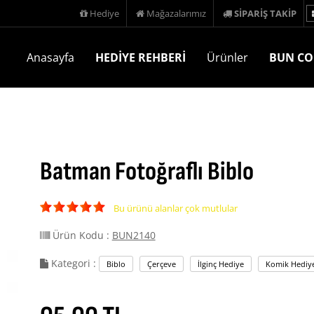
Hediye
Mağazalarımız
SİPARİŞ TAKİP
Anasayfa
HEDİYE REHBERİ
Ürünler
BUN CO
Batman Fotoğraflı Biblo
Bu ürünü alanlar çok mutlular
Ürün Kodu :
BUN2140
Kategori :
Biblo
Çerçeve
İlginç Hediye
Komik Hediye