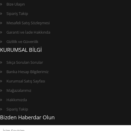
Bize Ulaşın
Sipariş Takip
Mesafeli Satış Sözleşmesi
Garanti ve İade Hakkında
Gizlilik ve Güvenlik
KURUMSAL BİLGİ
Sıkça Sorulan Sorular
Banka Hesap Bilgilerimiz
Kurumsal Satış Sayfası
Mağazalarımız
Hakkımızda
Sipariş Takip
Bizden Haberdar Olun