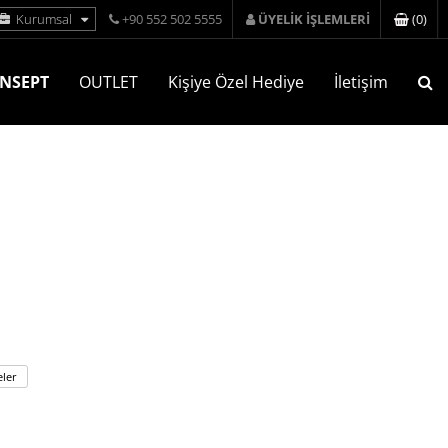
(
0
)
Kurumsal
+90 552 502 5555
ÜYELİK İŞLEMLERİ
NSEPT
OUTLET
Kişiye Özel Hediye
İletişim
ler