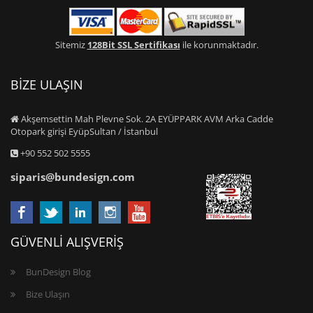
Sitemiz
128Bit SSL Sertifikası
ile korunmaktadır.
BİZE ULAŞIN
Akşemsettin Mah Plevne Sok. 2A EYÜPPARK AVM Arka Cadde
Otopark girişi EyüpSultan / İstanbul
+90 552 502 5555
siparis@bundesign.com
GÜVENLİ ALIŞVERİŞ
BunDesign Blog
Bize Ulaşın