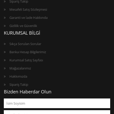
Sipariş Takip
Mesafeli Satış Sözleşmesi
Garanti ve İade Hakkında
Gizlilik ve Güvenlik
KURUMSAL BİLGİ
Sıkça Sorulan Sorular
Banka Hesap Bilgilerimiz
Kurumsal Satış Sayfası
Mağazalarımız
Hakkımızda
Sipariş Takip
Bizden Haberdar Olun