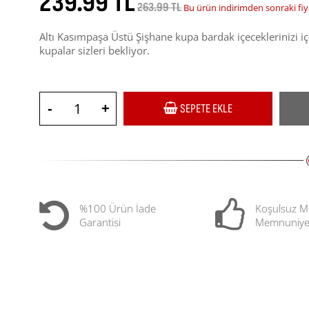
239.99 TL
263.99 TL
Bu ürün indirimden sonraki fiy
Altı Kasımpaşa Üstü Şişhane kupa bardak içeceklerinizi içe
kupalar sizleri bekliyor.
-
+
SEPETE EKLE
%100 Ürün İade
Koşulsuz M
Garantisi
Memnuniye