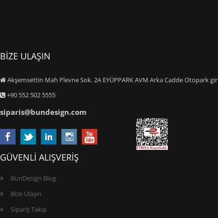
BİZE ULAŞIN
Akşemsettin Mah Plevne Sok. 2A EYÜPPARK AVM Arka Cadde Otopark giriş
+90 552 502 5555
siparis@bundesign.com
GÜVENLİ ALIŞVERİŞ
BunDesign Blog
Bize Ulaşın
Sipariş Takip