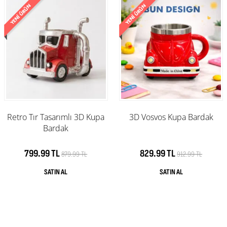
Retro Tır Tasarımlı 3D Kupa
3D Vosvos Kupa Bardak
Bardak
799.99 TL
829.99 TL
879.99 TL
912.99 TL