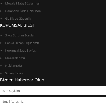
Mesafeli Satış Sözleşmesi
Garanti ve İade Hakkında
Gizlilik ve Güvenlik
KURUMSAL BİLGİ
Sıkça Sorulan Sorular
Banka Hesap Bilgilerimiz
Kurumsal Satış Sayfası
Mağazalarımız
Hakkımızda
Sipariş Takip
Bizden Haberdar Olun