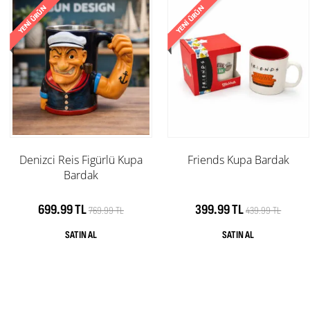
Denizci Reis Figürlü Kupa
Friends Kupa Bardak
Bardak
699.99 TL
399.99 TL
769.99 TL
439.99 TL