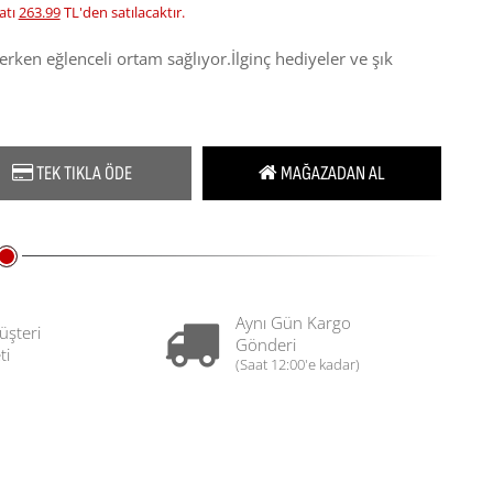
atı
263.99
TL'den satılacaktır.
rken eğlenceli ortam sağlıyor.İlginç hediyeler ve şık
TEK TIKLA ÖDE
MAĞAZADAN AL
Aynı Gün Kargo
üşteri
Gönderi
ti
(Saat 12:00'e kadar)