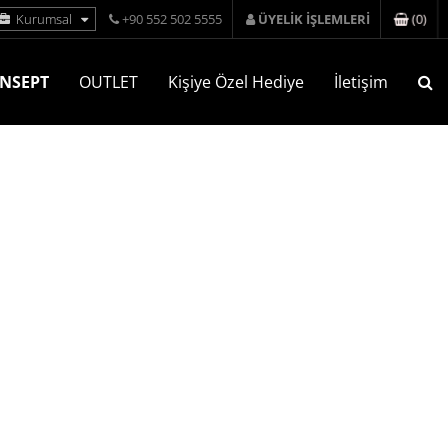
(
0
)
Kurumsal
+90 552 502 5555
ÜYELİK İŞLEMLERİ
NSEPT
OUTLET
Kişiye Özel Hediye
İletişim