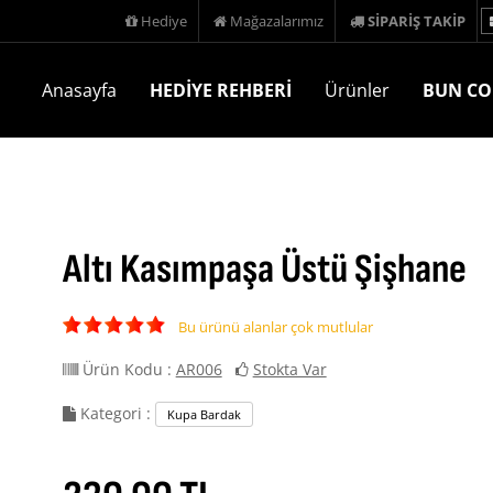
Hediye
Mağazalarımız
SİPARİŞ TAKİP
Anasayfa
HEDİYE REHBERİ
Ürünler
BUN CO
Altı Kasımpaşa Üstü Şişhane
Bu ürünü alanlar çok mutlular
Ürün Kodu :
AR006
Stokta Var
Kategori :
Kupa Bardak