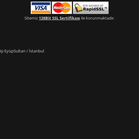
Sitemiz
128Bit SSL Sertifikası
ile korunmaktadır.
i EyüpSultan / İstanbul