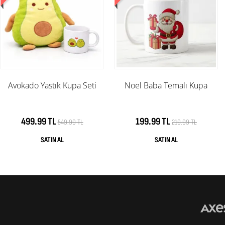
Avokado Yastık Kupa Seti
Noel Baba Temalı Kupa
499.99 TL
199.99 TL
549.99 TL
219.99 TL