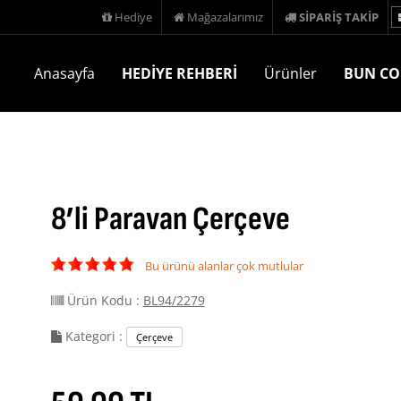
Hediye
Mağazalarımız
SİPARİŞ TAKİP
Anasayfa
HEDİYE REHBERİ
Ürünler
BUN CO
8’li Paravan Çerçeve
Bu ürünü alanlar çok mutlular
Ürün Kodu :
BL94/2279
Kategori :
Çerçeve