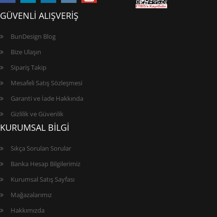
GÜVENLİ ALIŞVERİŞ
BunDesign Blog
Bize Ulaşın
Sipariş Takip
Mesafeli Satış Sözleşmesi
Garanti ve İade Hakkında
Gizlilik ve Güvenlik
KURUMSAL BİLGİ
Sıkça Sorulan Sorular
Banka Hesap Bilgilerimiz
Kurumsal Satış Sayfası
Mağazalarımız
Hakkımızda