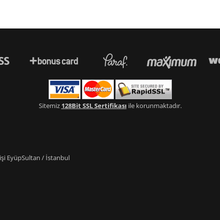
Sitemiz
128Bit SSL Sertifikası
ile korunmaktadır.
i EyüpSultan / İstanbul