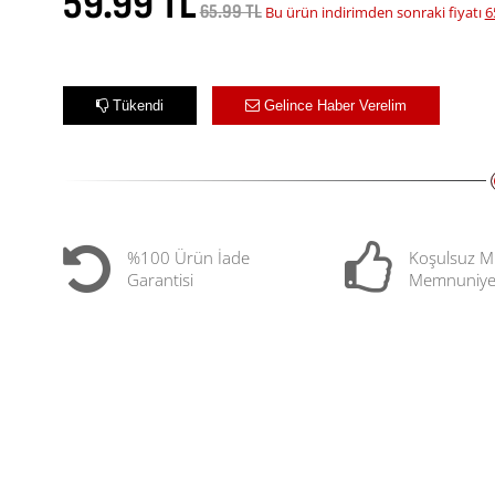
59.99 TL
65.99 TL
Bu ürün indirimden sonraki fiyatı
6
Tükendi
Gelince Haber Verelim
%100 Ürün İade
Koşulsuz M
Garantisi
Memnuniye