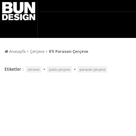
Anasayfa
Çerçeve
8’li Paravan Çerçeve
Etiketler :
•
•
cerceve
çoklu çerçeve
paravan çerçeve