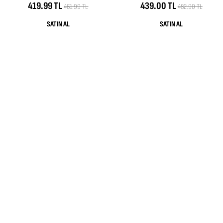
419.99 TL
439.00 TL
461.99 TL
482.90 TL