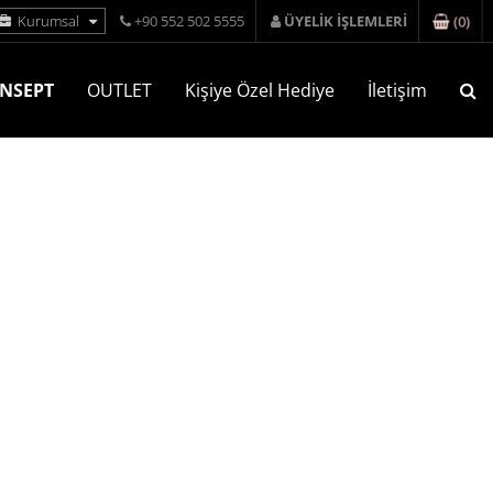
(
0
)
Kurumsal
+90 552 502 5555
ÜYELİK İŞLEMLERİ
NSEPT
OUTLET
Kişiye Özel Hediye
İletişim